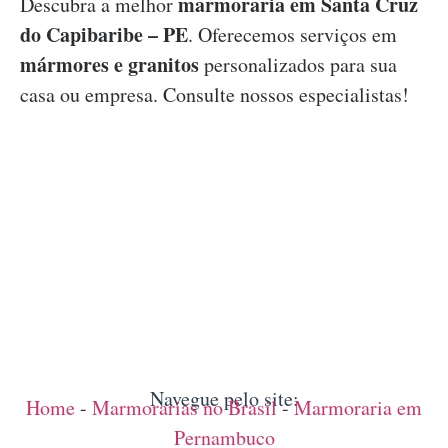
marmoraria em Santa Cruz
Descubra a melhor
do Capibaribe – PE
. Oferecemos serviços em
mármores e granitos
personalizados para sua
casa ou empresa. Consulte nossos especialistas!
Navegue pelo site:
Home
-
Marmorarias no Brasil
-
Marmoraria em
Pernambuco