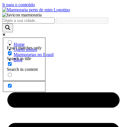
Ir para o conteúdo
Home
Exact matches only
Quem somos
Marmorarias no Brasil
Search in title
Blog
Search in content