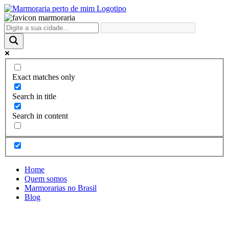
Ir
para
o
conteúdo
Exact matches only
Search in title
Search in content
Home
Quem somos
Marmorarias no Brasil
Blog