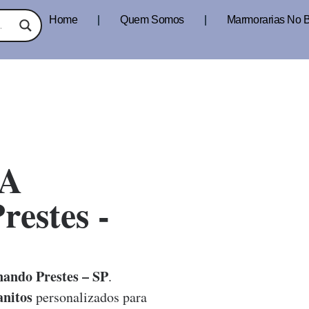
Home
Quem Somos
Marmorarias No B
A
estes -
ando Prestes – SP
.
nitos
personalizados para