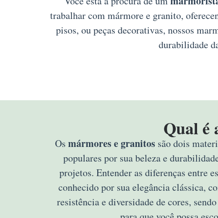
marmorista
Você está à procura de um
trabalhar com mármore e granito, oferecen
pisos, ou peças decorativas, nossos mar
durabilidade d
Qual é 
mármores e granitos
Os
são dois materi
populares por sua beleza e durabilidad
projetos. Entender as diferenças entre e
conhecido por sua elegância clássica, c
resistência e diversidade de cores, sendo
para que você possa esco