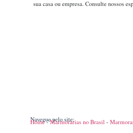
sua casa ou empresa. Consulte nossos esp
Navegue pelo site:
Home
-
Marmorarias no Brasil
-
Marmorar