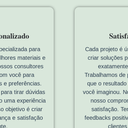
onalizado
Satis
pecializada para
Cada projeto é ú
lhores materiais e
criar soluções 
ossos consultores
exatamente
com você para
Trabalhamos de p
 e preferências.
que o resultado
ara tirar dúvidas
você imaginou. No
do uma experiência
nosso comprom
o objetivo é criar
satisfação. T
ança e satisfação
feedbacks positi
te.
cliente