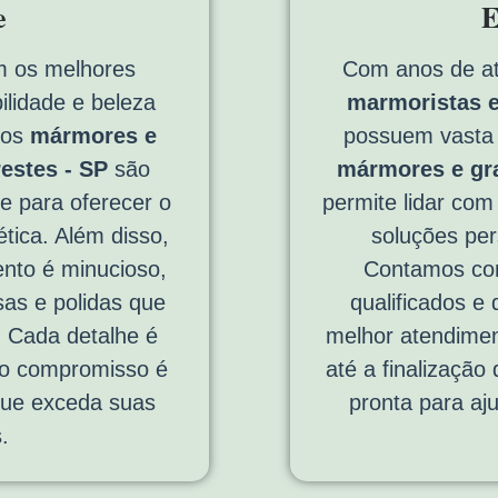
e
E
 os melhores
Com anos de a
ilidade e beleza
marmoristas e
sos
mármores e
possuem vasta 
estes - SP
são
mármores e gr
e para oferecer o
permite lidar com
tica. Além disso,
soluções per
nto é minucioso,
Contamos com
sas e polidas que
qualificados e
. Cada detalhe é
melhor atendimen
so compromisso é
até a finalização
 que exceda suas
pronta para aj
.