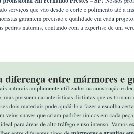
 profissional em Fernando Prestes – SP
? Nossos prof
do serviços que vão desde o corte e polimento até a in
moristas garantem precisão e qualidade em cada projeto
as pedras naturais, contando com a expertise de um verd
a diferença entre mármores e g
ais naturais amplamente utilizados na construção e deco
e, mas possuem características distintas que os tornam 
sses dois materiais pode ajudá-lo a fazer a escolha ce
om veios suaves que criam padrões únicos em cada peça,
 ideal para áreas de alto tráfego e uso intenso. Vamos 
mármores e granitos em
lher entre diferentes tipos de