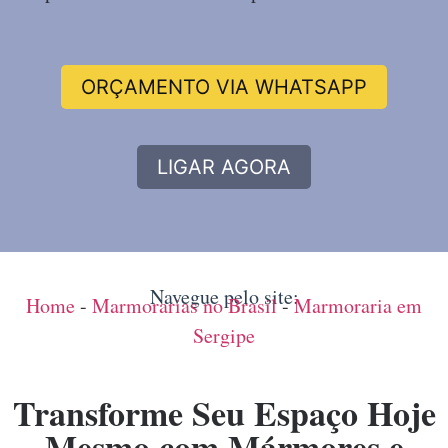
ORÇAMENTO VIA WHATSAPP
LIGAR AGORA
Navegue pelo site:
Home
-
Marmorarias no Brasil
-
Marmoraria em
Sergipe
Transforme Seu Espaço Hoje
Mesmo com Mármores e