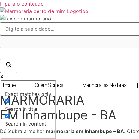
Ir para o conteúdo
Home
Quem Somos
Marmorarias No Brasil
Exact matches only
MARMORARIA
Search in title
EM Inhambupe - BA
Search in content
Descubra a melhor
marmoraria em Inhambupe – BA
. Ofe