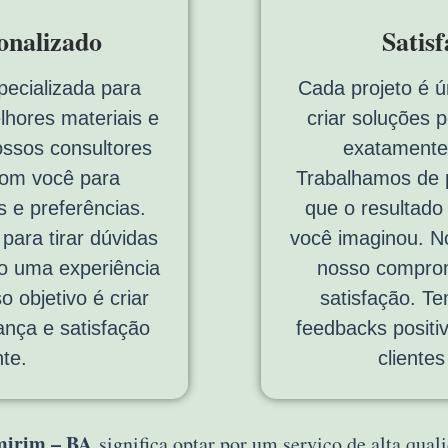
onalizado
Satis
pecializada para
Cada projeto é ú
lhores materiais e
criar soluções 
ossos consultores
exatamente
com você para
Trabalhamos de p
 e preferências.
que o resultado
ara tirar dúvidas
você imaginou. No
do uma experiência
nosso comprom
o objetivo é criar
satisfação. T
ança e satisfação
feedbacks positi
te.
cliente
mirim – BA
significa optar por um serviço de alta qua