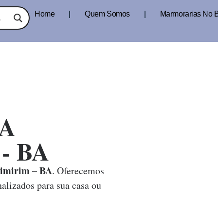
Home
Quem Somos
Marmorarias No B
A
 - BA
imirim – BA
. Oferecemos
alizados para sua casa ou