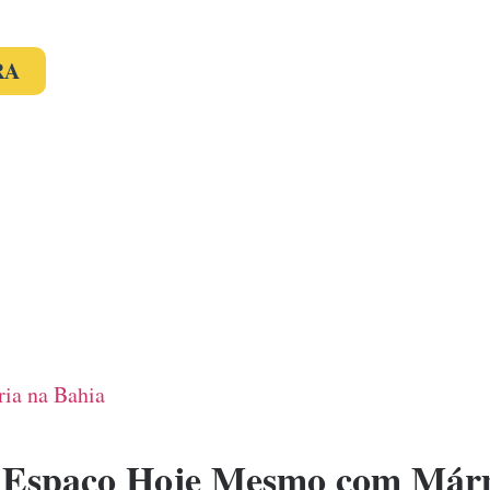
RA
ia na Bahia
 Espaço Hoje Mesmo com Márm