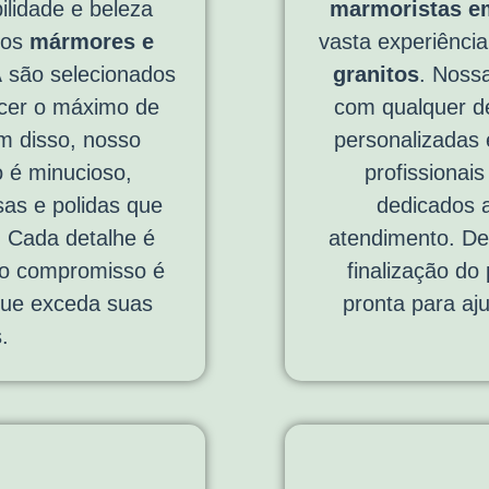
ilidade e beleza
marmoristas em
sos
mármores e
vasta experiênci
A
são selecionados
granitos
. Nossa
cer o máximo de
com qualquer de
ém disso, nosso
personalizadas 
 é minucioso,
profissionais
sas e polidas que
dedicados a
. Cada detalhe é
atendimento. De
so compromisso é
finalização do
 que exceda suas
pronta para aj
.