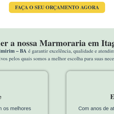
FAÇA O SEU ORÇAMENTO AGORA
her a nossa Marmoraria em Ita
imirim – BA
é garantir excelência, qualidade e atendi
tivos pelos quais somos a melhor escolha para suas nec
e
E
 os melhores
Com anos de a