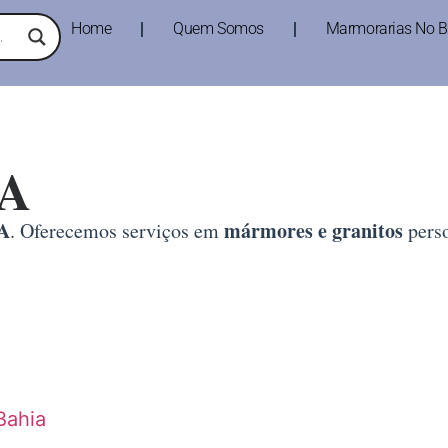
Home
Quem Somos
Marmorarias No Br
BA
BA
mármores e granitos
. Oferecemos serviços em
perso
Bahia