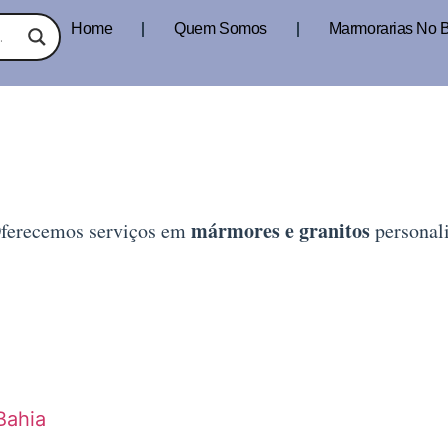
Home
Quem Somos
Marmorarias No B
mármores e granitos
Oferecemos serviços em
personali
Bahia