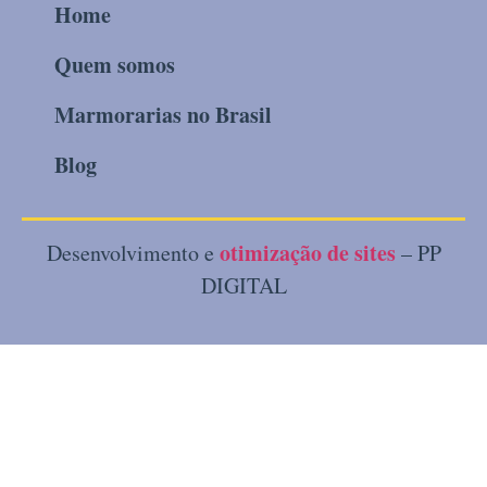
Home
Quem somos
Marmorarias no Brasil
Blog
otimização de sites
Desenvolvimento e
– PP
DIGITAL