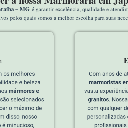
her a nossa Marmoraria em Ja
araíba – MG
é garantir excelência, qualidade e atendi
tivos pelos quais somos a melhor escolha para suas nec
e
E
 os melhores
Com anos de a
ilidade e beleza
marmoristas e
sos
mármores e
vasta experiênci
são selecionados
granitos
. Nossa
cer o máximo de
com qualquer de
ém disso, nosso
personalizadas 
 é minucioso,
profissionais