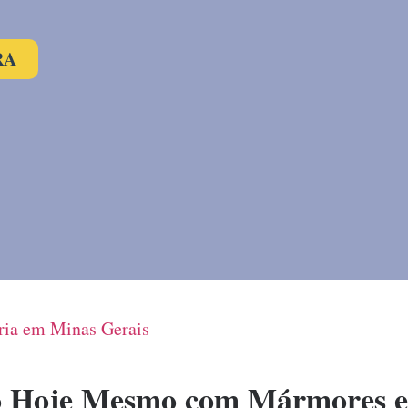
RA
ia em Minas Gerais
o Hoje Mesmo com Mármores e 