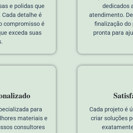
sas e polidas que
dedicados a
. Cada detalhe é
atendimento. Des
so compromisso é
finalização do
 que exceda suas
pronta para aj
.
onalizado
Satis
pecializada para
Cada projeto é 
lhores materiais e
criar soluções 
ossos consultores
exatamente