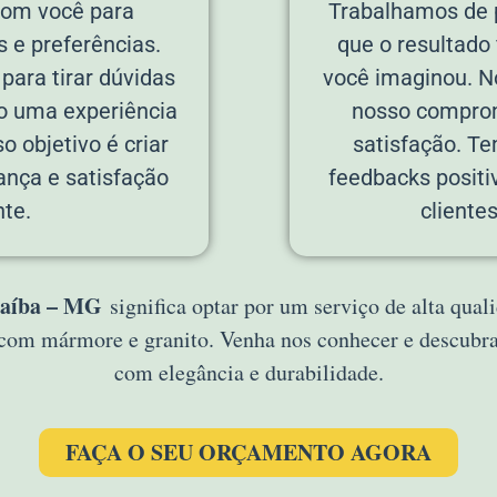
com você para
Trabalhamos de p
 e preferências.
que o resultado
ara tirar dúvidas
você imaginou. N
do uma experiência
nosso comprom
o objetivo é criar
satisfação. T
ança e satisfação
feedbacks positi
te.
cliente
aíba – MG
significa optar por um serviço de alta qua
s com mármore e granito. Venha nos conhecer e descub
com elegância e durabilidade.
FAÇA O SEU ORÇAMENTO AGORA