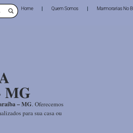
Home
Quem Somos
Marmorarias No Br
A
- MG
araíba – MG
. Oferecemos
alizados para sua casa ou