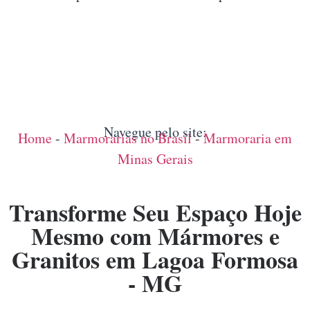
Navegue pelo site:
Home
-
Marmorarias no Brasil
-
Marmoraria em
Minas Gerais
Transforme Seu Espaço Hoje
Mesmo com Mármores e
Granitos em Lagoa Formosa
- MG