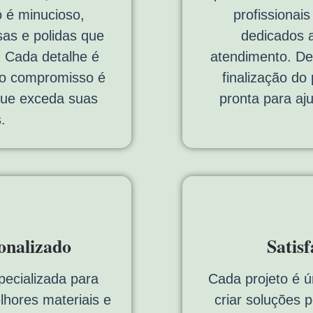
 é minucioso,
profissionais
sas e polidas que
dedicados a
. Cada detalhe é
atendimento. De
so compromisso é
finalização do
 que exceda suas
pronta para aj
.
onalizado
Satis
pecializada para
Cada projeto é ú
lhores materiais e
criar soluções 