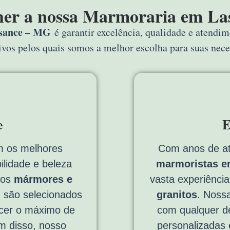
her a nossa Marmoraria em La
sance – MG
é garantir excelência, qualidade e atendi
tivos pelos quais somos a melhor escolha para suas nec
e
E
 os melhores
Com anos de a
ilidade e beleza
marmoristas e
sos
mármores e
vasta experiênci
G
são selecionados
granitos
. Nossa
cer o máximo de
com qualquer de
ém disso, nosso
personalizadas 