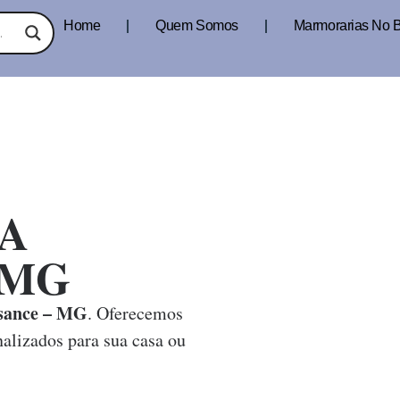
Home
Quem Somos
Marmorarias No B
A
- MG
sance – MG
. Oferecemos
alizados para sua casa ou