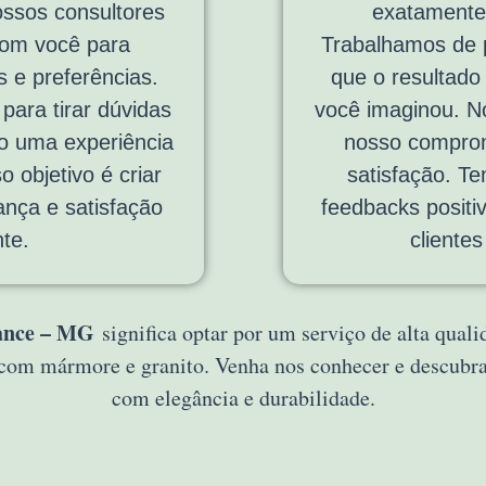
ossos consultores
exatamente
com você para
Trabalhamos de p
 e preferências.
que o resultado
ara tirar dúvidas
você imaginou. No
do uma experiência
nosso comprom
o objetivo é criar
satisfação. T
ança e satisfação
feedbacks positi
te.
cliente
ance – MG
significa optar por um serviço de alta qual
s com mármore e granito. Venha nos conhecer e descub
com elegância e durabilidade.