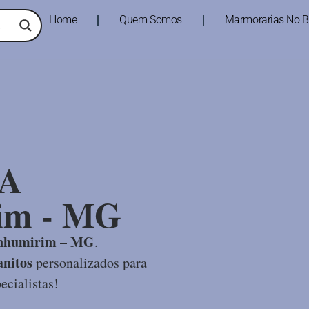
Home
Quem Somos
Marmorarias No Br
A
im - MG
nhumirim – MG
.
nitos
personalizados para
ecialistas!