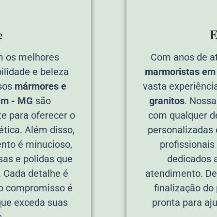
e
E
 os melhores
Com anos de a
ilidade e beleza
marmoristas em
sos
mármores e
vasta experiênci
im - MG
são
granitos
. Nossa
e para oferecer o
com qualquer de
tica. Além disso,
personalizadas 
nto é minucioso,
profissionais
sas e polidas que
dedicados a
. Cada detalhe é
atendimento. Des
so compromisso é
finalização do
 que exceda suas
pronta para aj
.