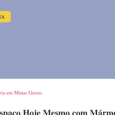
RA
ia em Minas Gerais
spaço Hoje Mesmo com Mármo