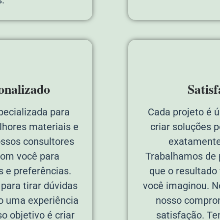
onalizado
Satis
pecializada para
Cada projeto é 
lhores materiais e
criar soluções 
ossos consultores
exatamente
com você para
Trabalhamos de p
 e preferências.
que o resultado
ara tirar dúvidas
você imaginou. N
do uma experiência
nosso comprom
o objetivo é criar
satisfação. T