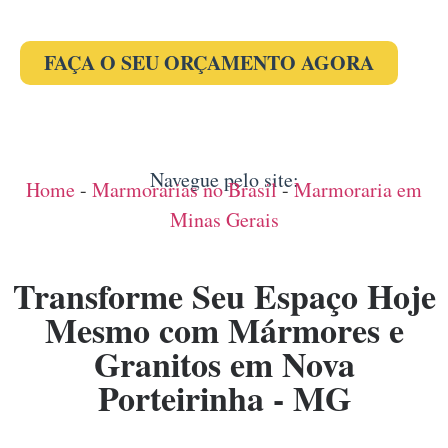
FAÇA O SEU ORÇAMENTO AGORA
Navegue pelo site:
Home
-
Marmorarias no Brasil
-
Marmoraria em
Minas Gerais
Transforme Seu Espaço Hoje
Mesmo com Mármores e
Granitos em Nova
Porteirinha - MG