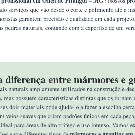
profissional em Onça de Pitangui – MG
? Nossos pro
do serviços que vão desde o corte e polimento até a in
moristas garantem precisão e qualidade em cada projeto
as pedras naturais, contando com a expertise de um verd
a diferença entre mármores e g
ais naturais amplamente utilizados na construção e deco
e, mas possuem características distintas que os tornam 
sses dois materiais pode ajudá-lo a fazer a escolha ce
om veios suaves que criam padrões únicos em cada peça,
 ideal para áreas de alto tráfego e uso intenso. Vamos 
mármores e granitos em
her entre diferentes tipos de