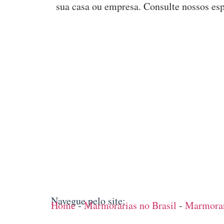
sua casa ou empresa. Consulte nossos esp
Navegue pelo site:
Home
-
Marmorarias no Brasil
-
Marmorar