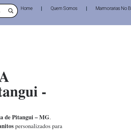
Home
Quem Somos
Marmorarias No Br
A
angui -
a de Pitangui – MG
.
nitos
personalizados para