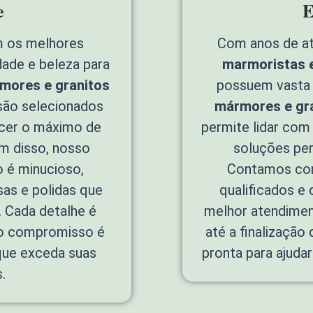
e
E
 os melhores
Com anos de a
idade e beleza para
marmoristas 
mores e granitos
possuem vasta 
ão selecionados
mármores e gr
cer o máximo de
permite lidar com
ém disso, nosso
soluções per
 é minucioso,
Contamos com
sas e polidas que
qualificados e
 Cada detalhe é
melhor atendimen
so compromisso é
até a finalização
que exceda suas
pronta para ajudar
.