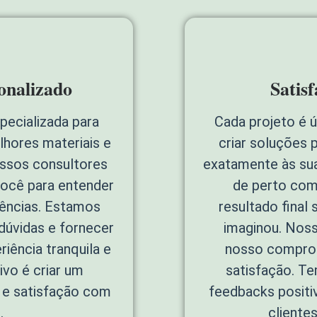
onalizado
Satis
pecializada para
Cada projeto é 
lhores materiais e
criar soluções 
ossos consultores
exatamente às su
ocê para entender
de perto com
rências. Estamos
resultado final
 dúvidas e fornecer
imaginou. Noss
iência tranquila e
nosso comprom
ivo é criar um
satisfação. T
 e satisfação com
feedbacks positi
.
cliente