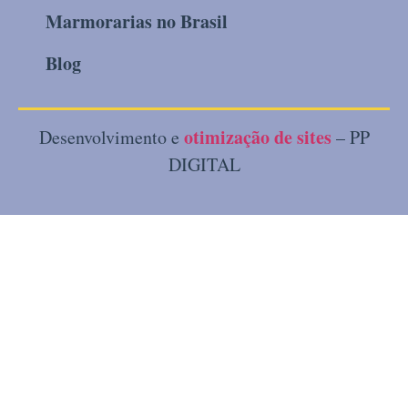
Marmorarias no Brasil
Blog
otimização de sites
Desenvolvimento e
– PP
DIGITAL