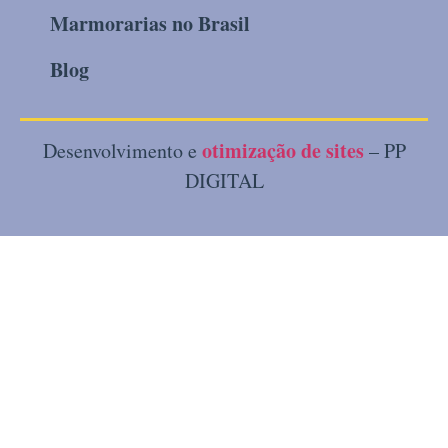
Marmorarias no Brasil
Blog
otimização de sites
Desenvolvimento e
– PP
DIGITAL