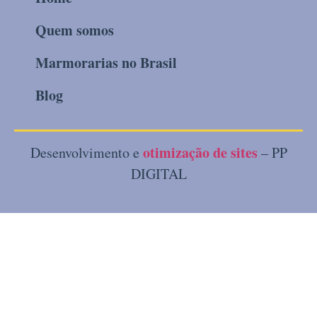
Quem somos
Marmorarias no Brasil
Blog
otimização de sites
Desenvolvimento e
– PP
DIGITAL