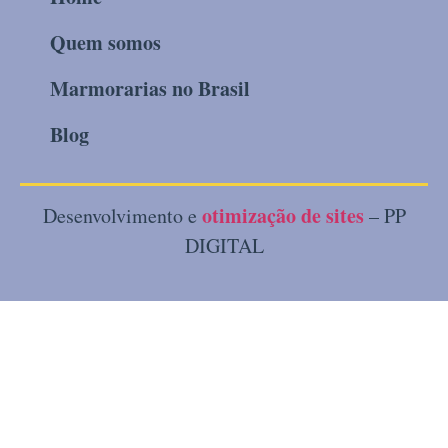
Quem somos
Marmorarias no Brasil
Blog
otimização de sites
Desenvolvimento e
– PP
DIGITAL