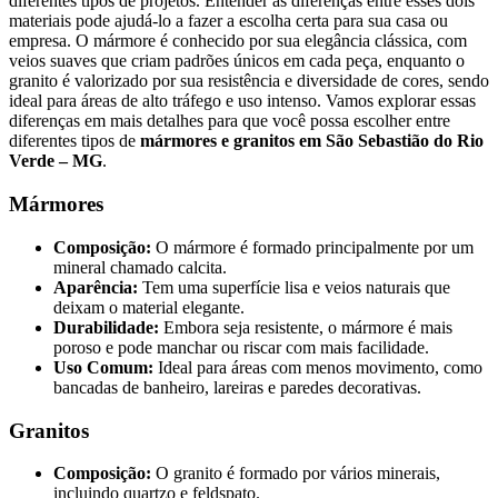
diferentes tipos de projetos. Entender as diferenças entre esses dois
materiais pode ajudá-lo a fazer a escolha certa para sua casa ou
empresa. O mármore é conhecido por sua elegância clássica, com
veios suaves que criam padrões únicos em cada peça, enquanto o
granito é valorizado por sua resistência e diversidade de cores, sendo
ideal para áreas de alto tráfego e uso intenso. Vamos explorar essas
diferenças em mais detalhes para que você possa escolher entre
diferentes tipos de
mármores e granitos em São Sebastião do Rio
Verde – MG
.
Mármores
Composição:
O mármore é formado principalmente por um
mineral chamado calcita.
Aparência:
Tem uma superfície lisa e veios naturais que
deixam o material elegante.
Durabilidade:
Embora seja resistente, o mármore é mais
poroso e pode manchar ou riscar com mais facilidade.
Uso Comum:
Ideal para áreas com menos movimento, como
bancadas de banheiro, lareiras e paredes decorativas.
Granitos
Composição:
O granito é formado por vários minerais,
incluindo quartzo e feldspato.