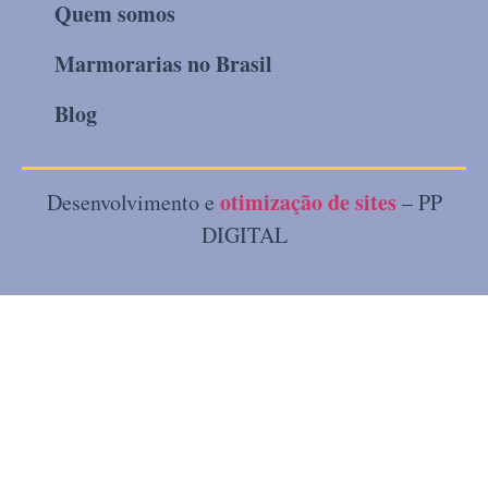
Quem somos
Marmorarias no Brasil
Blog
otimização de sites
Desenvolvimento e
– PP
DIGITAL