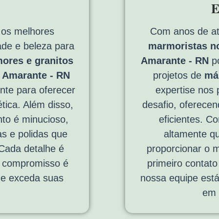
E
os melhores
Com anos de a
dade e beleza para
marmoristas no
ores e granitos
Amarante - RN
po
o Amarante - RN
projetos de
má
nte para oferecer
expertise nos 
tica. Além disso,
desafio, oferecen
to é minucioso,
eficientes. C
as e polidas que
altamente qu
Cada detalhe é
proporcionar o 
o compromisso é
primeiro contato 
ue exceda suas
nossa equipe está
em 