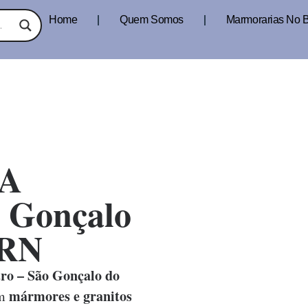
Home
Quem Somos
Marmorarias No B
A
o Gonçalo
 RN
ro – São Gonçalo do
mármores e granitos
em