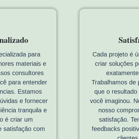
nalizado
Satis
cializada para
Cada projeto é ú
hores materiais e
criar soluções 
ssos consultores
exatamente
cê para entender
Trabalhamos de p
ências. Estamos
que o resultado
dúvidas e fornecer
você imaginou. No
ência tranquila e
nosso comprom
vo é criar um
satisfação. T
e satisfação com
feedbacks positi
cliente