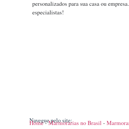
personalizados para sua casa ou empresa
especialistas!
Navegue pelo site:
Home
-
Marmorarias no Brasil
-
Marmorar