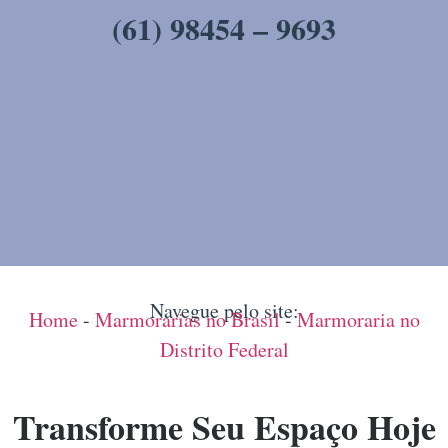
(61) 98454 – 9693
Navegue pelo site:
Home
-
Marmorarias no Brasil
-
Marmoraria no
Distrito Federal
Transforme Seu Espaço Hoje