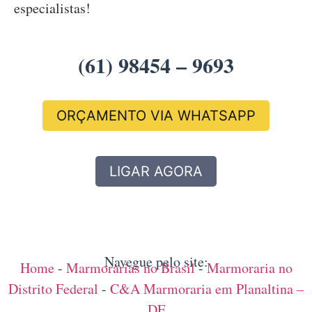
especialistas!
(61) 98454 – 9693
ORÇAMENTO VIA WHATSAPP
LIGAR AGORA
Navegue pelo site:
Home
-
Marmorarias no Brasil
-
Marmoraria no
Distrito Federal
-
C&A Marmoraria em Planaltina –
DF