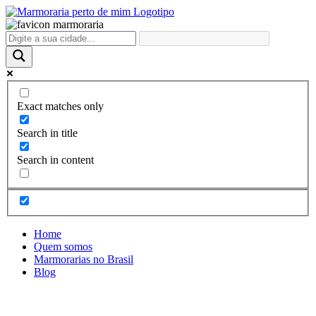
Ir
para
o
conteúdo
Exact matches only
Search in title
Search in content
Home
Quem somos
Marmorarias no Brasil
Blog