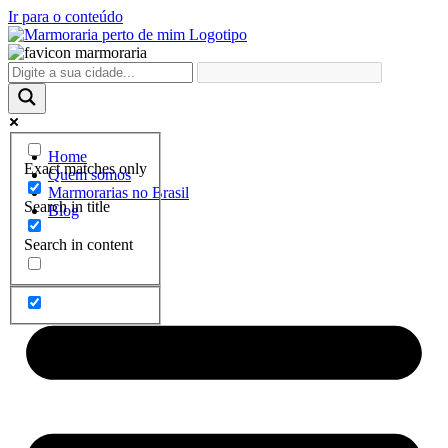
Ir para o conteúdo
Home
Exact matches only
Quem somos
Marmorarias no Brasil
Search in title
Blog
Search in content