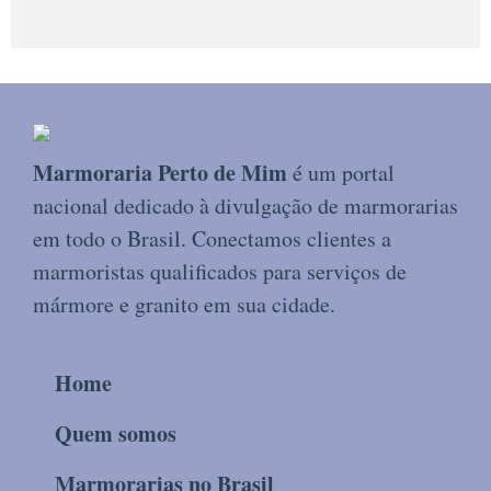
Marmoraria Perto de Mim
é um portal
nacional dedicado à divulgação de marmorarias
em todo o Brasil. Conectamos clientes a
marmoristas qualificados para serviços de
mármore e granito em sua cidade.
Home
Quem somos
Marmorarias no Brasil