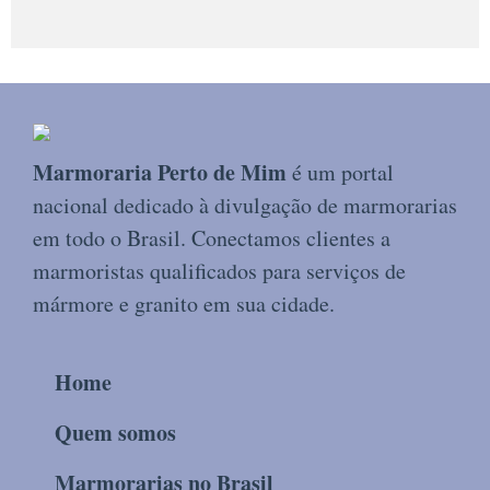
Marmoraria Perto de Mim
é um portal
nacional dedicado à divulgação de marmorarias
em todo o Brasil. Conectamos clientes a
marmoristas qualificados para serviços de
mármore e granito em sua cidade.
Home
Quem somos
Marmorarias no Brasil