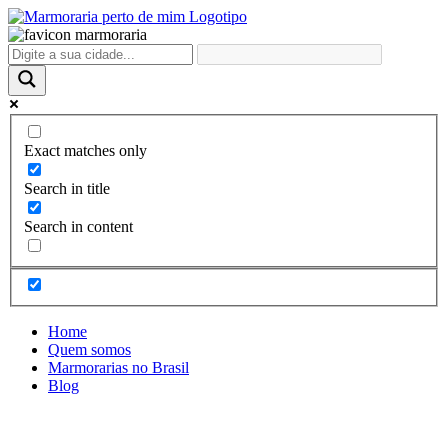
Ir
para
o
conteúdo
Exact matches only
Search in title
Search in content
Home
Quem somos
Marmorarias no Brasil
Blog