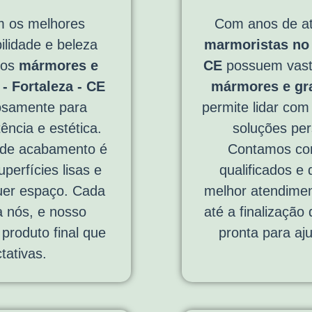
 os melhores
Com anos de a
ilidade e beleza
marmoristas no 
sos
mármores e
CE
possuem vasta
- Fortaleza - CE
mármores e gr
osamente para
permite lidar com
ência e estética.
soluções per
 de acabamento é
Contamos com
perfícies lisas e
qualificados e
quer espaço. Cada
melhor atendimen
a nós, e nosso
até a finalização
produto final que
pronta para aj
tativas.