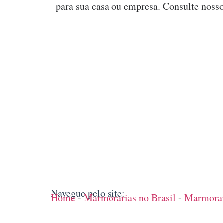
para sua casa ou empresa. Consulte nosso
Navegue pelo site:
Home
-
Marmorarias no Brasil
-
Marmorar