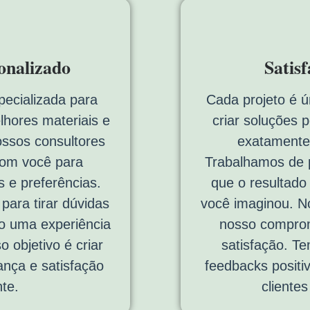
onalizado
Satis
pecializada para
Cada projeto é ú
lhores materiais e
criar soluções 
ossos consultores
exatamente
com você para
Trabalhamos de p
 e preferências.
que o resultado
ara tirar dúvidas
você imaginou. No
do uma experiência
nosso comprom
o objetivo é criar
satisfação. T
ança e satisfação
feedbacks positi
te.
cliente