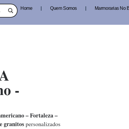
Home
Quem Somos
Marmorarias No B
A
o -
mericano – Fortaleza –
 granitos
personalizados