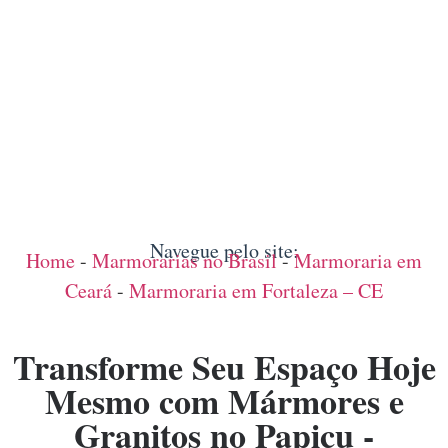
Navegue pelo site:
Home
-
Marmorarias no Brasil
-
Marmoraria em
Ceará
-
Marmoraria em Fortaleza – CE
Transforme Seu Espaço Hoje
Mesmo com Mármores e
Granitos no Papicu -