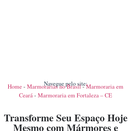
Navegue pelo site:
Home
-
Marmorarias no Brasil
-
Marmoraria em
Ceará
-
Marmoraria em Fortaleza – CE
Transforme Seu Espaço Hoje
Mesmo com Mármores e