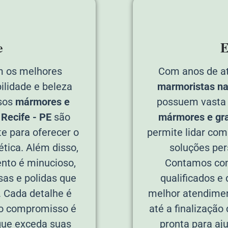
e
E
 os melhores
Com anos de a
ilidade e beleza
marmoristas na 
sos
mármores e
possuem vasta 
 Recife - PE
são
mármores e gra
e para oferecer o
permite lidar com
tica. Além disso,
soluções per
nto é minucioso,
Contamos com
sas e polidas que
qualificados e
. Cada detalhe é
melhor atendimen
so compromisso é
até a finalização
 que exceda suas
pronta para aj