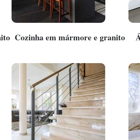
ito
Cozinha em mármore e granito
Á