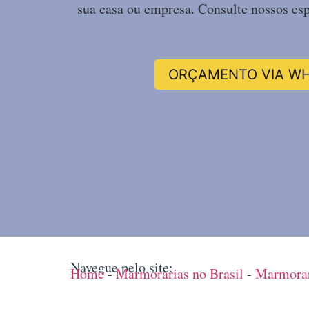
sua casa ou empresa. Consulte nossos esp
ORÇAMENTO VIA W
Navegue pelo site:
Home
-
Marmorarias no Brasil
-
Marmorar