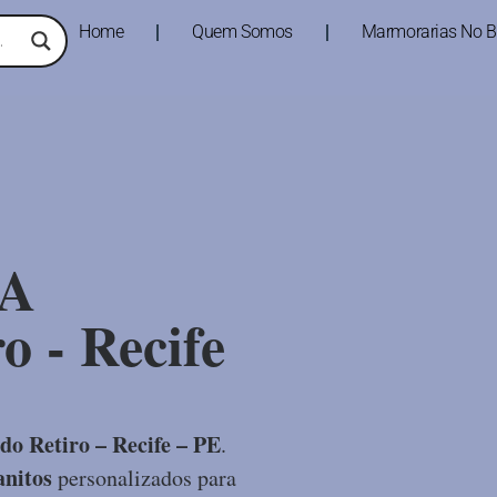
Home
Quem Somos
Marmorarias No Br
A
o - Recife
do Retiro – Recife – PE
.
nitos
personalizados para