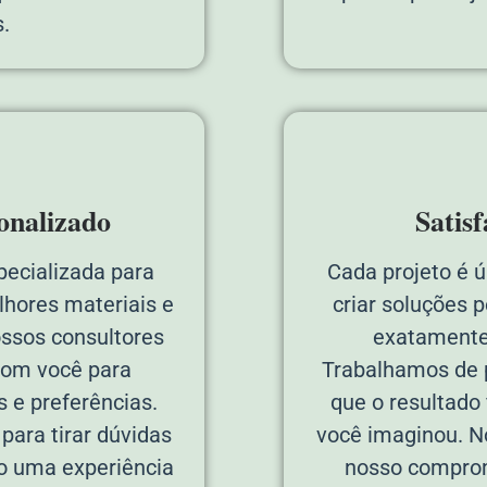
.
onalizado
Satis
pecializada para
Cada projeto é 
lhores materiais e
criar soluções 
ossos consultores
exatamente
com você para
Trabalhamos de p
 e preferências.
que o resultado
ara tirar dúvidas
você imaginou. N
do uma experiência
nosso comprom