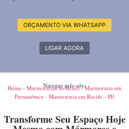
ORÇAMENTO VIA WHATSAPP
LIGAR AGORA
Navegue pelo site:
Home
-
Marmorarias no Brasil
-
Marmoraria em
Pernambuco
-
Marmoraria em Recife – PE
Transforme Seu Espaço Hoje
Mesmo com Mármores e