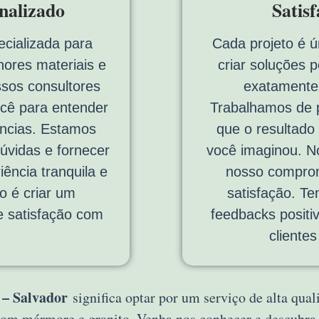
nalizado
Satis
cializada para
Cada projeto é ú
hores materiais e
criar soluções 
ssos consultores
exatamente
cê para entender
Trabalhamos de p
ências. Estamos
que o resultado
dúvidas e fornecer
você imaginou. No
ência tranquila e
nosso comprom
vo é criar um
satisfação. T
e satisfação com
feedbacks positi
cliente
– Salvador
significa optar por um serviço de alta qua
 com mármore e granito. Venha nos conhecer e descubr