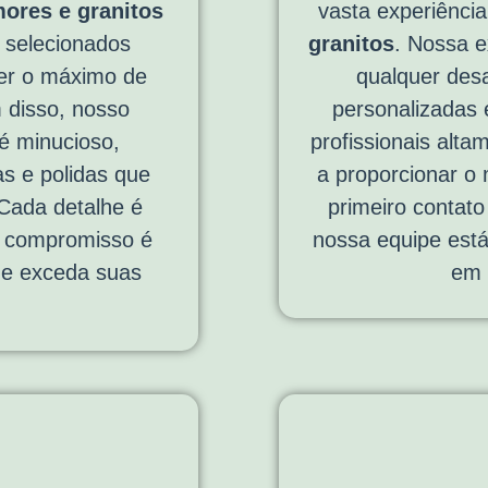
ores e granitos
vasta experiênci
 selecionados
granitos
. Nossa e
er o máximo de
qualquer desa
m disso, nosso
personalizadas 
é minucioso,
profissionais alta
as e polidas que
a proporcionar o
Cada detalhe é
primeiro contato 
o compromisso é
nossa equipe está
ue exceda suas
em 