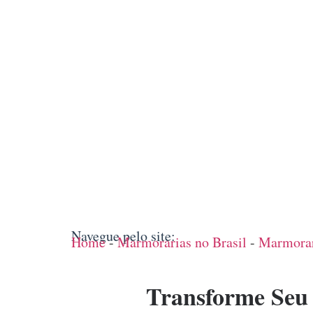
Navegue pelo site:
Home
-
Marmorarias no Brasil
-
Marmorar
Transforme Seu