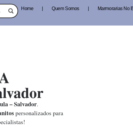
Home
Quem Somos
Marmorarias No B
A
alvador
la – Salvador
.
nitos
personalizados para
ecialistas!