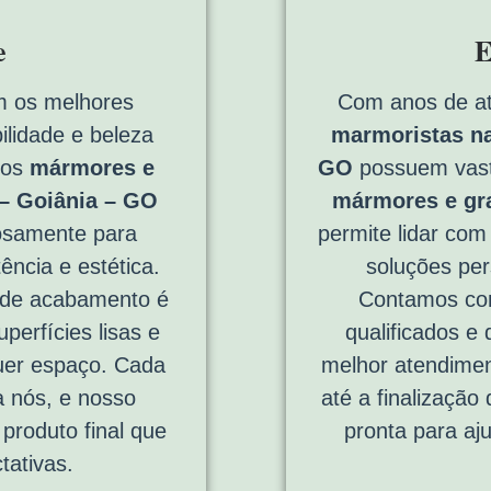
e
E
 os melhores
Com anos de a
ilidade e beleza
marmoristas na
sos
mármores e
GO
possuem vasta
 – Goiânia – GO
mármores e gr
osamente para
permite lidar com
ência e estética.
soluções per
 de acabamento é
Contamos com
perfícies lisas e
qualificados e
quer espaço. Cada
melhor atendimen
a nós, e nosso
até a finalização
produto final que
pronta para aj
tativas.