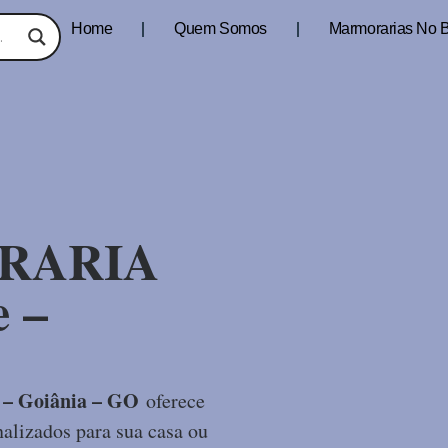
Home
Quem Somos
Marmorarias No B
RARIA
e –
 – Goiânia – GO
oferece
alizados para sua casa ou