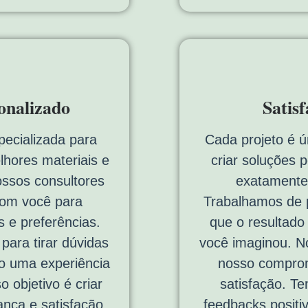
onalizado
Satis
pecializada para
Cada projeto é ú
lhores materiais e
criar soluções 
ossos consultores
exatamente
com você para
Trabalhamos de p
 e preferências.
que o resultado
ara tirar dúvidas
você imaginou. No
do uma experiência
nosso comprom
o objetivo é criar
satisfação. T
ança e satisfação
feedbacks positi