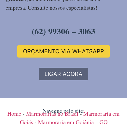
empresa. Consulte nossos especialistas!
(62) 99306 – 3063
ORÇAMENTO VIA WHATSAPP
LIGAR AGORA
Navegue pelo site:
Home
-
Marmorarias no Brasil
-
Marmoraria em
Goiás
-
Marmoraria em Goiânia – GO