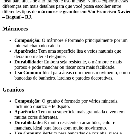
ideal para áreas de alto tráfego e uso intenso. Vamos explorar essas
diferenças em mais detalhes para que você possa escolher entre
diferentes tipos de
mármores e granitos em São Francisco Xavier
– Itaguaí – RJ
.
Mármores
Composição:
O mármore é formado principalmente por um
mineral chamado calcita.
Aparência:
Tem uma superfície lisa e veios naturais que
deixam o material elegante.
Durabilidade:
Embora seja resistente, o mármore é mais
poroso e pode manchar ou riscar com mais facilidade.
Uso Comum:
Ideal para áreas com menos movimento, como
bancadas de banheiro, lareiras e paredes decorativas.
Granitos
Composição:
O granito é formado por vários minerais,
incluindo quartzo e feldspato.
Aparência:
Tem uma superfície mais granulada e vem em
muitas cores diferentes.
Durabilidade:
É muito resistente a arranhões, calor e
manchas, ideal para áreas com muito movimento.
Uso Comum:
Perfeito para bancadas de cozinha, pisos e