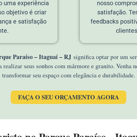
do uma experiência
nosso comprom
o objetivo é criar
satisfação. T
ança e satisfação
feedbacks positi
te.
cliente
que Paraíso – Itaguaí – RJ
significa optar por um ser
a realizar seus sonhos com mármore e granito. Venha
transformar seu espaço com elegância e durabilidade.
FAÇA O SEU ORÇAMENTO AGORA
ista no Parque Paraíso - Itagu