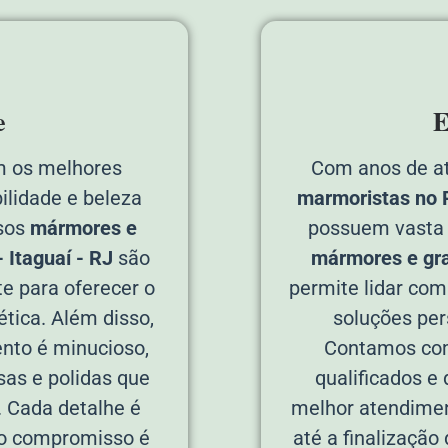
e
E
 os melhores
Com anos de a
ilidade e beleza
marmoristas no P
sos
mármores e
possuem vasta 
 Itaguaí - RJ
são
mármores e gra
e para oferecer o
permite lidar com
tica. Além disso,
soluções per
nto é minucioso,
Contamos com
sas e polidas que
qualificados e
. Cada detalhe é
melhor atendimen
so compromisso é
até a finalização