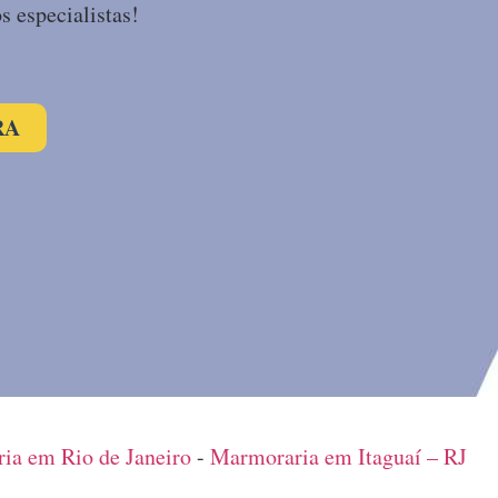
s especialistas!
RA
ia em Rio de Janeiro
-
Marmoraria em Itaguaí – RJ