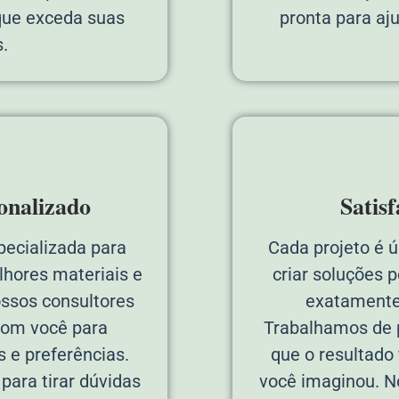
 que exceda suas
pronta para aj
.
onalizado
Satis
pecializada para
Cada projeto é 
lhores materiais e
criar soluções 
ossos consultores
exatamente
com você para
Trabalhamos de p
 e preferências.
que o resultado
ara tirar dúvidas
você imaginou. N