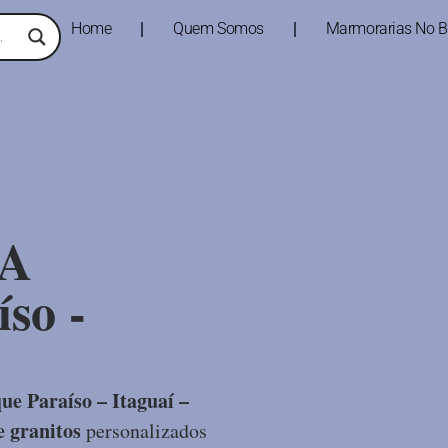
Home
Quem Somos
Marmorarias No Br
A
so -
e Paraíso – Itaguaí –
 granitos
personalizados