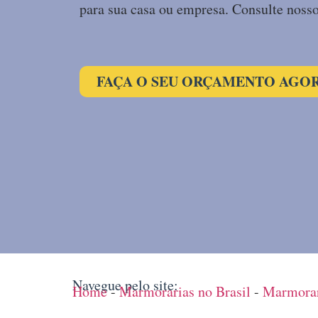
para sua casa ou empresa. Consulte nosso
FAÇA O SEU ORÇAMENTO AGO
Navegue pelo site:
Home
-
Marmorarias no Brasil
-
Marmorar