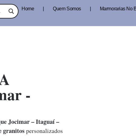
Home
Quem Somos
Marmorarias No B
A
mar -
e Jocimar – Itaguaí –
 granitos
personalizados