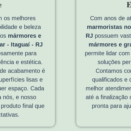
e
E
 os melhores
Com anos de a
ilidade e beleza
marmoristas no 
sos
mármores e
RJ
possuem vasta
r - Itaguaí - RJ
mármores e gr
osamente para
permite lidar com
ência e estética.
soluções per
 de acabamento é
Contamos com
perfícies lisas e
qualificados e
quer espaço. Cada
melhor atendimen
a nós, e nosso
até a finalização
produto final que
pronta para aj
tativas.