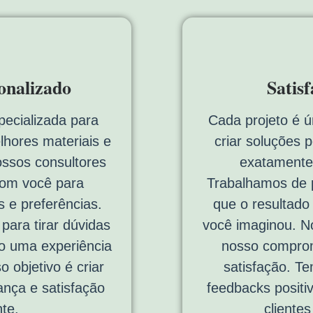
onalizado
Satis
pecializada para
Cada projeto é ú
lhores materiais e
criar soluções 
ossos consultores
exatamente
com você para
Trabalhamos de p
 e preferências.
que o resultado
ara tirar dúvidas
você imaginou. No
do uma experiência
nosso comprom
o objetivo é criar
satisfação. T
ança e satisfação
feedbacks positi
te.
cliente