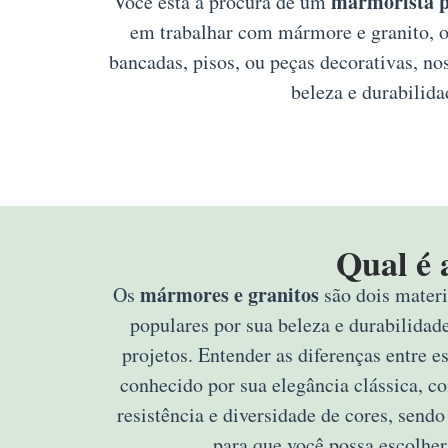
marmorista pr
Você está à procura de um
em trabalhar com mármore e granito, of
bancadas, pisos, ou peças decorativas, n
beleza e durabilida
Qual é 
mármores e granitos
Os
são dois materi
populares por sua beleza e durabilidad
projetos. Entender as diferenças entre e
conhecido por sua elegância clássica, c
resistência e diversidade de cores, sendo
para que você possa escolher