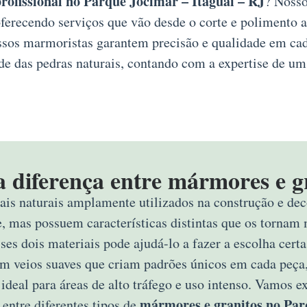
ofissional no Parque Jocimar – Itaguaí – RJ
? Nosso
erecendo serviços que vão desde o corte e polimento a
ossos marmoristas garantem precisão e qualidade em ca
de das pedras naturais, contando com a expertise de um
a diferença entre mármores e g
ais naturais amplamente utilizados na construção e deco
e, mas possuem características distintas que os tornam 
sses dois materiais pode ajudá-lo a fazer a escolha ce
om veios suaves que criam padrões únicos em cada peça,
 ideal para áreas de alto tráfego e uso intenso. Vamos 
mármores e granitos no Par
 entre diferentes tipos de