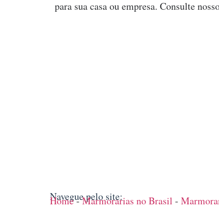
para sua casa ou empresa. Consulte nosso
Navegue pelo site:
Home
-
Marmorarias no Brasil
-
Marmorar