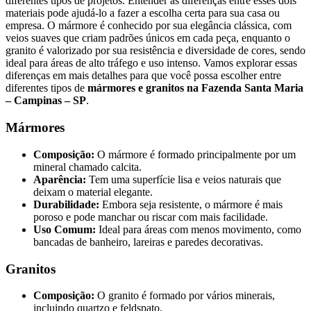
diferentes tipos de projetos. Entender as diferenças entre esses dois
materiais pode ajudá-lo a fazer a escolha certa para sua casa ou
empresa. O mármore é conhecido por sua elegância clássica, com
veios suaves que criam padrões únicos em cada peça, enquanto o
granito é valorizado por sua resistência e diversidade de cores, sendo
ideal para áreas de alto tráfego e uso intenso. Vamos explorar essas
diferenças em mais detalhes para que você possa escolher entre
diferentes tipos de
mármores e granitos na Fazenda Santa Maria
– Campinas – SP
.
Mármores
Composição:
O mármore é formado principalmente por um
mineral chamado calcita.
Aparência:
Tem uma superfície lisa e veios naturais que
deixam o material elegante.
Durabilidade:
Embora seja resistente, o mármore é mais
poroso e pode manchar ou riscar com mais facilidade.
Uso Comum:
Ideal para áreas com menos movimento, como
bancadas de banheiro, lareiras e paredes decorativas.
Granitos
Composição:
O granito é formado por vários minerais,
incluindo quartzo e feldspato.