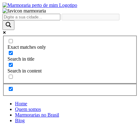
Ir
para
o
conteúdo
Exact matches only
Search in title
Search in content
Home
Quem somos
Marmorarias no Brasil
Blog