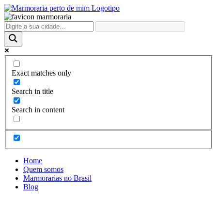
Ir
para
o
conteúdo
Exact matches only
Search in title
Search in content
Home
Quem somos
Marmorarias no Brasil
Blog