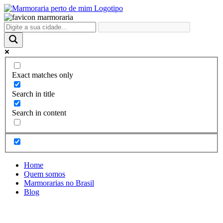
Ir
para
o
conteúdo
Exact matches only
Search in title
Search in content
Home
Quem somos
Marmorarias no Brasil
Blog