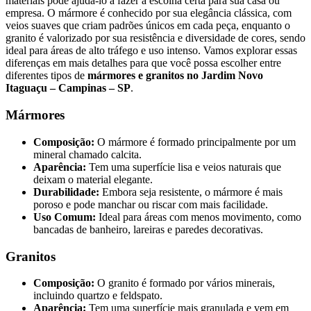
materiais pode ajudá-lo a fazer a escolha certa para sua casa ou
empresa. O mármore é conhecido por sua elegância clássica, com
veios suaves que criam padrões únicos em cada peça, enquanto o
granito é valorizado por sua resistência e diversidade de cores, sendo
ideal para áreas de alto tráfego e uso intenso. Vamos explorar essas
diferenças em mais detalhes para que você possa escolher entre
diferentes tipos de
mármores e granitos no Jardim Novo
Itaguaçu – Campinas – SP
.
Mármores
Composição:
O mármore é formado principalmente por um
mineral chamado calcita.
Aparência:
Tem uma superfície lisa e veios naturais que
deixam o material elegante.
Durabilidade:
Embora seja resistente, o mármore é mais
poroso e pode manchar ou riscar com mais facilidade.
Uso Comum:
Ideal para áreas com menos movimento, como
bancadas de banheiro, lareiras e paredes decorativas.
Granitos
Composição:
O granito é formado por vários minerais,
incluindo quartzo e feldspato.
Aparência:
Tem uma superfície mais granulada e vem em