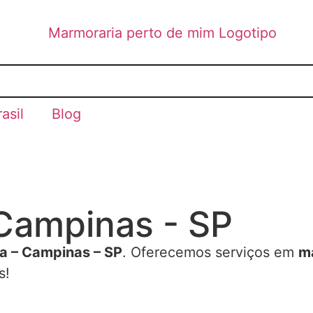
asil
Blog
 Campinas - SP
na – Campinas – SP
. Oferecemos serviços em
m
s!