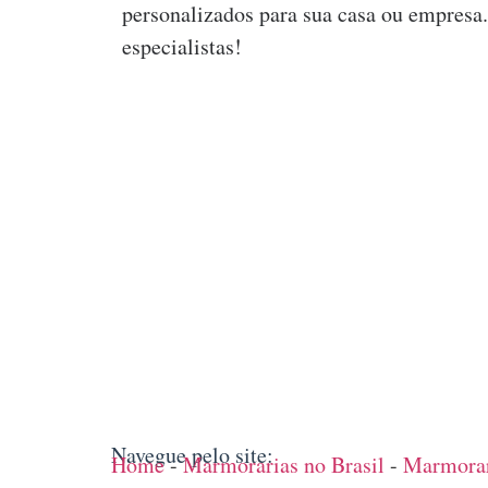
personalizados para sua casa ou empresa
especialistas!
Navegue pelo site:
Home
-
Marmorarias no Brasil
-
Marmorar