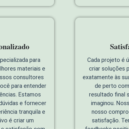
onalizado
Satis
pecializada para
Cada projeto é 
lhores materiais e
criar soluções 
ossos consultores
exatamente às su
ocê para entender
de perto com
rências. Estamos
resultado final
 dúvidas e fornecer
imaginou. Noss
iência tranquila e
nosso comprom
ivo é criar um
satisfação. T
 e satisfação com
feedbacks positi