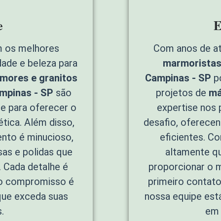
e
E
 os melhores
Com anos de a
idade e beleza para
marmoristas 
mores e granitos
Campinas - SP
po
ampinas - SP
são
projetos de
má
e para oferecer o
expertise nos 
tica. Além disso,
desafio, oferece
nto é minucioso,
eficientes. C
sas e polidas que
altamente qu
 Cada detalhe é
proporcionar o 
so compromisso é
primeiro contato 
que exceda suas
nossa equipe está
.
em 