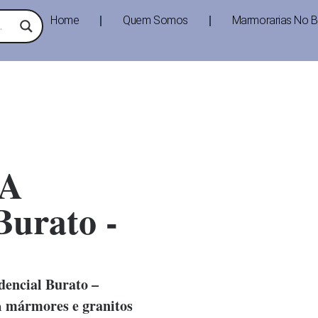
Home
Quem Somos
Marmorarias No Br
A
Burato -
encial Burato –
mármores e granitos
m