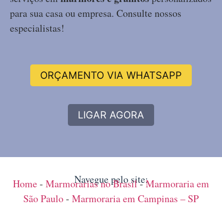
para sua casa ou empresa. Consulte nossos
especialistas!
ORÇAMENTO VIA WHATSAPP
LIGAR AGORA
Navegue pelo site:
Home
-
Marmorarias no Brasil
-
Marmoraria em
São Paulo
-
Marmoraria em Campinas – SP