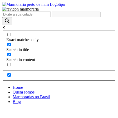
Ir
para
o
conteúdo
Exact matches only
Search in title
Search in content
Home
Quem somos
Marmorarias no Brasil
Blog