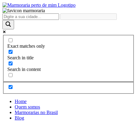
Ir
para
o
conteúdo
Exact matches only
Search in title
Search in content
Home
Quem somos
Marmorarias no Brasil
Blog