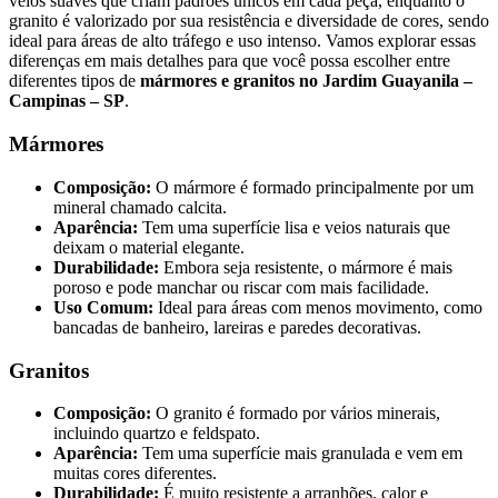
veios suaves que criam padrões únicos em cada peça, enquanto o
granito é valorizado por sua resistência e diversidade de cores, sendo
ideal para áreas de alto tráfego e uso intenso. Vamos explorar essas
diferenças em mais detalhes para que você possa escolher entre
diferentes tipos de
mármores e granitos no Jardim Guayanila –
Campinas – SP
.
Mármores
Composição:
O mármore é formado principalmente por um
mineral chamado calcita.
Aparência:
Tem uma superfície lisa e veios naturais que
deixam o material elegante.
Durabilidade:
Embora seja resistente, o mármore é mais
poroso e pode manchar ou riscar com mais facilidade.
Uso Comum:
Ideal para áreas com menos movimento, como
bancadas de banheiro, lareiras e paredes decorativas.
Granitos
Composição:
O granito é formado por vários minerais,
incluindo quartzo e feldspato.
Aparência:
Tem uma superfície mais granulada e vem em
muitas cores diferentes.
Durabilidade:
É muito resistente a arranhões, calor e